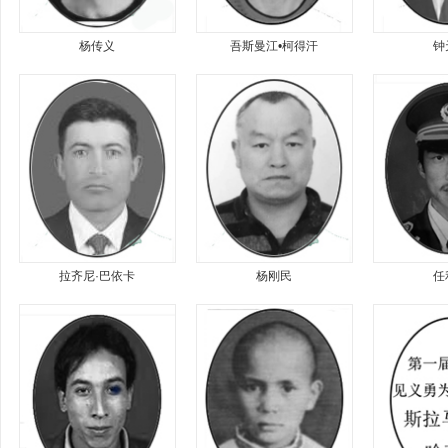
杨传义
吾斯曼江•柯得汗
钟
拉齐尼·巴依卡
杨刚民
任