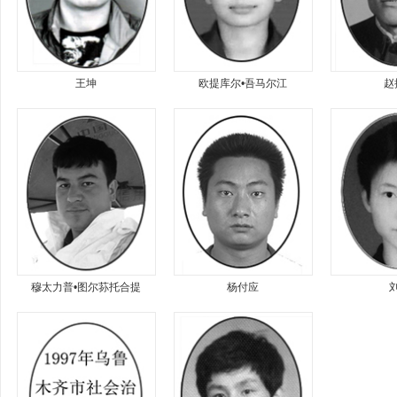
王坤
欧提库尔•吾马尔江
赵
穆太力普•图尔荪托合提
杨付应