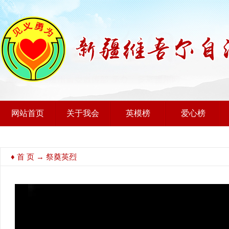
网站首页
关于我会
英模榜
爱心榜
♦
首 页
→ 祭奠英烈