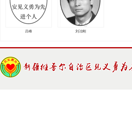
吕峰
刘冶刚