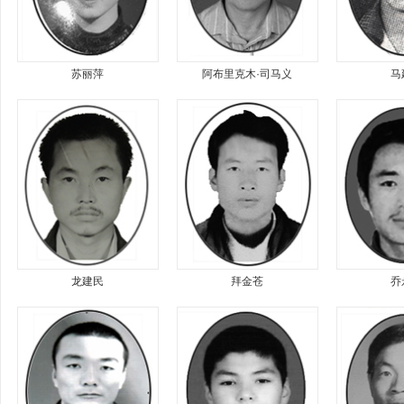
苏丽萍
阿布里克木·司马义
马
龙建民
拜金苍
乔