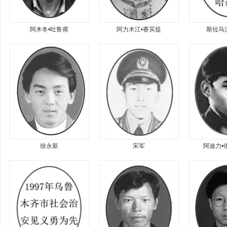
阿木冬•吐鲁甫
阿力木江•赛买提
斯拉马
徐永新
宋军
阿迪力•