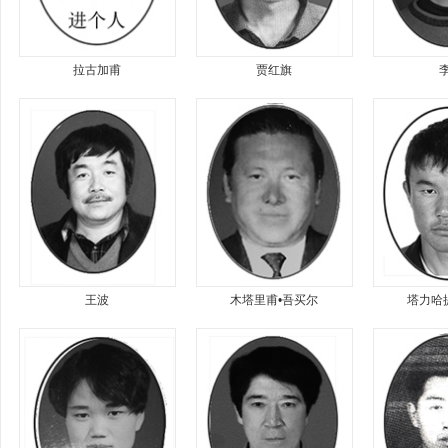
拉古加甫
贾红旗
王波
木塔里甫•吾买尔
塔力哈