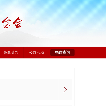
祭奠英烈
公益活动
捐赠查询