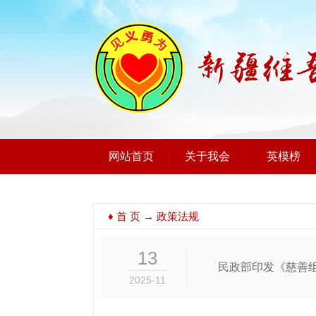
网站首页
关于我会
英模榜
♦
首 页
→ 政策法规
13
民政部印发《慈善
2025-11