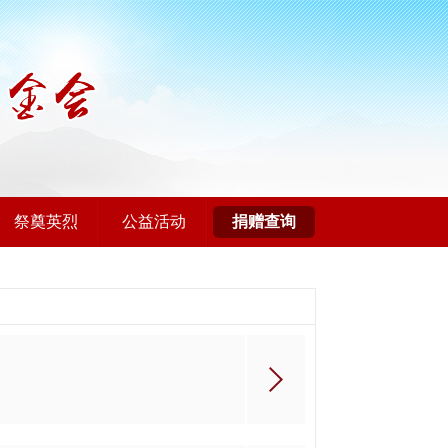
祭奠英烈
公益活动
捐赠查询