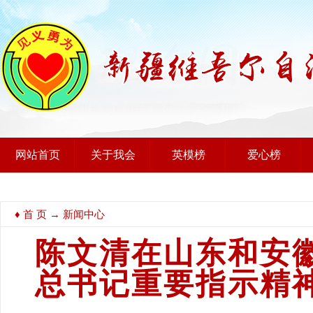
网站首页
关于我会
英模榜
爱心榜
♦
首 页
→ 新闻中心
陈文清在山东和安
总书记重要指示精