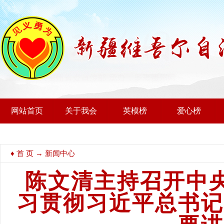
网站首页
关于我会
英模榜
爱心榜
♦
首 页
→ 新闻中心
陈文清主持召开中
习贯彻习近平总书记