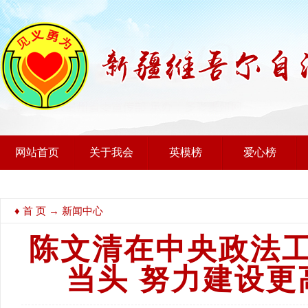
网站首页
关于我会
英模榜
爱心榜
♦
首 页
→ 新闻中心
陈文清在中央政法工
当头 努力建设