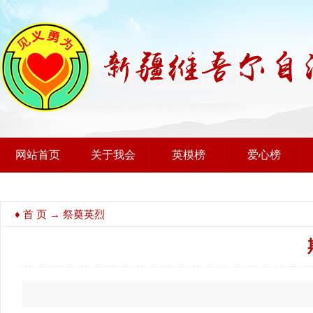
网站首页
关于我会
英模榜
爱心榜
♦
首 页
→ 祭奠英烈