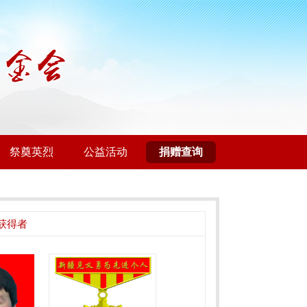
祭奠英烈
公益活动
捐赠查询
获得者