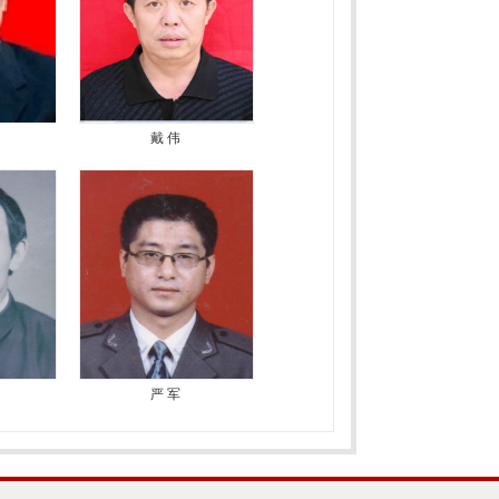
戴 伟
严 军