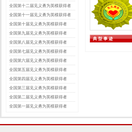
全国第十二届见义勇为英模获得者
全国第十一届见义勇为英模获得者
全国第十届见义勇为英模获得者
全国第九届见义勇为英模获得者
典 型 事 迹
全国第八届见义勇为英模获得者
全国第七届见义勇为英模获得者
全国第六届见义勇为英模获得者
全国第五届见义勇为英模获得者
全国第四届见义勇为英模获得者
全国第三届见义勇为英模获得者
全国第二届见义勇为英模获得者
全国第一届见义勇为英模获得者