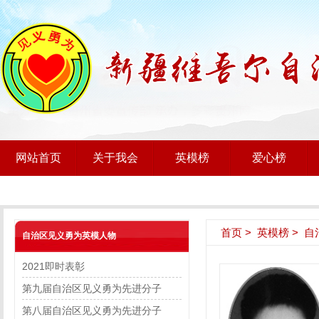
网站首页
关于我会
英模榜
爱心榜
首页
>
英模榜
>
自
自治区见义勇为英模人物
2021即时表彰
第九届自治区见义勇为先进分子
第八届自治区见义勇为先进分子