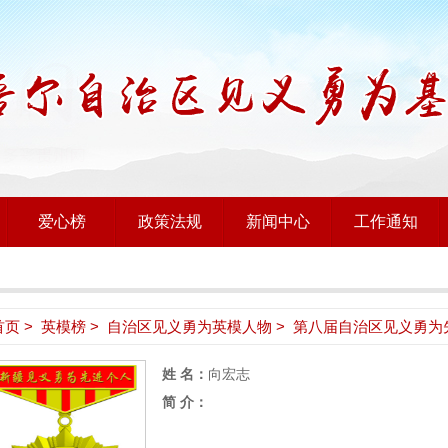
爱心榜
政策法规
新闻中心
工作通知
首页
>
英模榜
>
自治区见义勇为英模人物
> 第八届自治区见义勇为
姓 名：
向宏志
简 介：