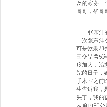
及的家务，
哥哥，帮哥
张东洋的
一次张东洋
可是效果却
围交错着
5
度加大，治
院的日子，
手术室之前
生告诉我，
哭了，我的
从前的
80
公