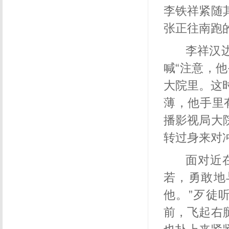
李铁祥紧随
张正往南跑
李祥汉
喊“注意，
大院里。这
薄，他手里
播影视局大
转过身来对
面对近
若，勇敢地
他。”歹徒
前，飞起右