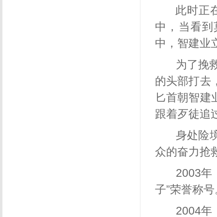
此时正
中，当看到
中，智建业
为了挽
的头部打去
匕首朝智建
跟着歹徒追
身处险境
众的奋力抢
200
子”荣誉称号
200