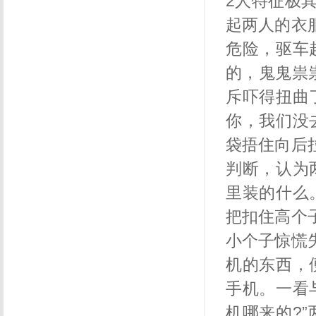
2
人特征极
起两人的衣
危险，驱车
的，鬼鬼祟
斥吓得扭曲
你，我们没
袋捂住向后
判断，认为
里装的什么
把扣住高个
小个子惊慌
机的东西，
手机。一看
机哪来的
?