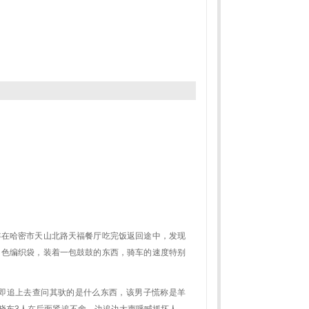
。
年在哈密市天山北路天福餐厅吃完饭返回途中，发现
白色编织袋，装着一包鼓鼓的东西，骑车的速度特别
即追上去查问其驮的是什么东西，该男子慌称是羊