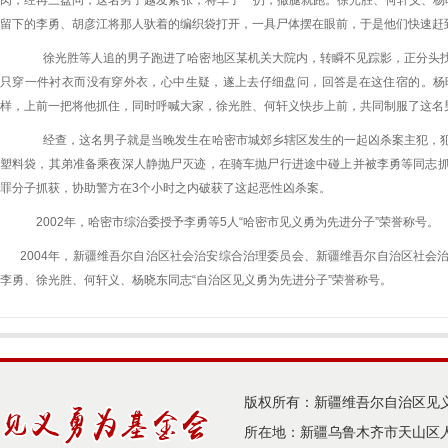
肉，经再三盘问，这名男子越发紧张，将车子一扔，撒腿就跑。徐光胜、何轩义、杨
留下的李勇、胡彦江将那人驮着的编织袋打开，一具尸体摆在眼前，于是他们快速赶
徐光胜等人追的男子跑进了哈密地区某机关大院内，转瞬不见踪影，正分头
只穿一件衬衣而没有穿外衣，心中生疑，遂上去仔细盘问，回答是在这住宿的。杨
样，上前一把将他抓住，同时呼喊大家，徐光胜、何轩义快步上前，共同制服了这名
经查，这名男子就是当晚发生在哈密市城郊乡辖区发生的一起凶杀案主犯，
塑料袋，其弟准备乘夜深人静抛尸灭迹，在骑车抛尸行进途中碰上并被李勇等同志
罪分子抓获，协助警方在
3
个小时之内破获了这起恶性凶杀案。
2002年，哈密市综治委授予李勇等
5
人“哈密市见义勇为先进分子”荣誉称号。
2004年，新疆维吾尔自治区社会治安综合治理委员会、新疆维吾尔自治区社会
李勇、徐光胜、何轩义、杨晓东同志“自治区见义勇为先进分子”荣誉称号。
版权所有：新疆维吾尔自治区见
所在地：新疆乌鲁木齐市天山区人