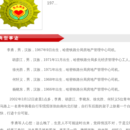
197...
典 型 事 迹
李勇，男，汉族，
1967
年
9
日出生，哈密铁路分局房地产管理中心司机。
胡彦江，男，汉族，
1971
年
11
月出生，哈密铁路分局多元经济管理中心工人
徐光胜，男，汉族，
1971
年出生，哈密铁路分局房地产管理中心司机。
何轩义，男，汉族，
1968
年出生，哈密铁路分局房地产管理中心司机。
杨晓东，男，汉族，
1966
年出生，哈密铁路分局房地产管理中心司机。
2002
年3
月12
日
凌晨
1
点多，李勇、胡彦江、李晓东、徐光胜、何轩义
5
位青
马路上一名青年骑着自行车慌慌张张由南向北行驶，自行车后面的架子上驮着一个
快，行迹十分可疑。
李勇等人心想：这么晚了，生意人不可能这时出来，觉得情况不对，于是立