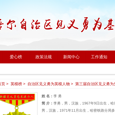
爱心榜
政策法规
新闻中心
工作通知
首页
>
英模榜
>
自治区见义勇为英模人物
> 第三届自治区见义勇为
姓 名：
李 勇
简 介：
李勇，男，汉族，1967年9日出生，
男，汉族，1971年11月出生，哈密铁路分局