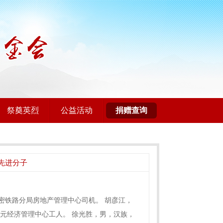
祭奠英烈
公益活动
捐赠查询
先进分子
哈密铁路分局房地产管理中心司机。 胡彦江，
多元经济管理中心工人。 徐光胜，男，汉族，