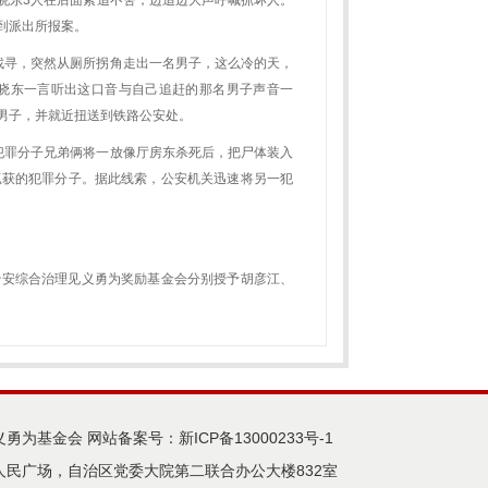
晓东
3
人在后面紧追不舍，边追边大声呼喊抓坏人。
到派出所报案。
找寻，突然从厕所拐角走出一名男子，这么冷的天，
晓东一言听出这口音与自己追赶的那名男子声音一
男子，并就近扭送到铁路公安处。
犯罪分子兄弟俩将一放像厅房东杀死后，把尸体装入
抓获的犯罪分子。据此线索，公安机关迅速将另一犯
治安综合治理见义勇为奖励基金会分别授予胡彦江、
义勇为基金会 网站备案号：
新ICP备13000233号-1
民广场，自治区党委大院第二联合办公大楼832室