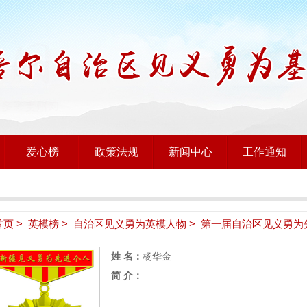
爱心榜
政策法规
新闻中心
工作通知
首页
>
英模榜
>
自治区见义勇为英模人物
> 第一届自治区见义勇为
姓 名：
杨华金
简 介：