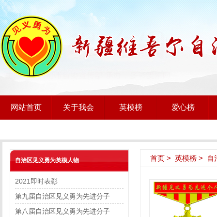
网站首页
关于我会
英模榜
爱心榜
首页
>
英模榜
>
自
自治区见义勇为英模人物
2021即时表彰
第九届自治区见义勇为先进分子
第八届自治区见义勇为先进分子