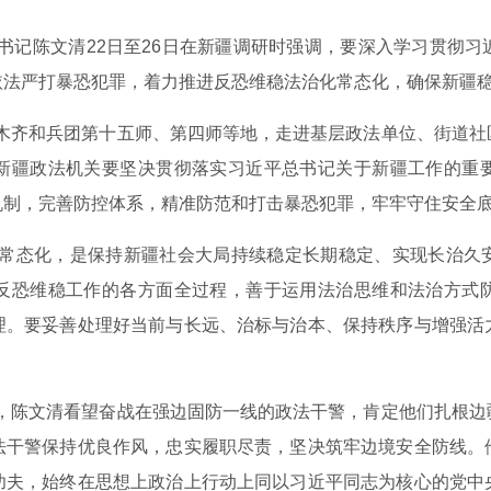
书记陈文清22日至26日在新疆调研时强调，要深入学习贯彻
依法严打暴恐犯罪，着力推进反恐维稳法治化常态化，确保新疆
木齐和兵团第十五师、第四师等地，走进基层政法单位、街道社
新疆政法机关要坚决贯彻落实习近平总书记关于新疆工作的重
机制，完善防控体系，精准防范和打击暴恐犯罪，牢牢守住安全
常态化，是保持新疆社会大局持续稳定长期稳定、实现长治久
反恐维稳工作的各方面全过程，善于运用法治思维和法治方式
理。要妥善处理好当前与长远、治标与治本、保持秩序与增强活
。
，陈文清看望奋战在强边固防一线的政法干警，肯定他们扎根边
法干警保持优良作风，忠实履职尽责，坚决筑牢边境安全防线。
功夫，始终在思想上政治上行动上同以习近平同志为核心的党中