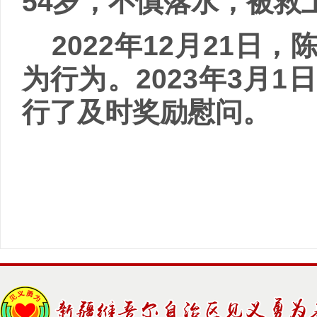
54
岁，不慎落水，被救
2022
年
12
月
21
日，
为行为。
2023
年
3
月
1
日
行了及时奖励慰问。