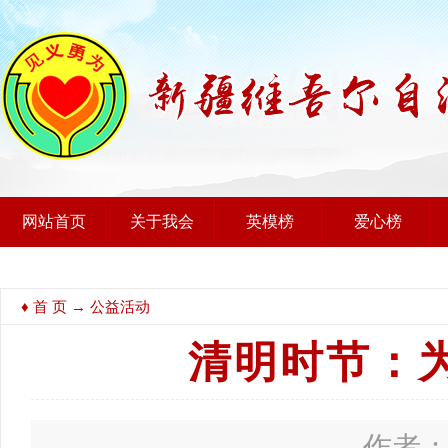
网站首页
关于我会
英模榜
爱心榜
♦
首 页
→ 公益活动
清明时节：
作者： 