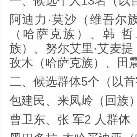
一、候选个人
13
名（以
阿迪力·莫沙（维吾尔
（哈萨克族）、韩
哲
族）、努尔艾里·艾麦提
孜木（哈萨克族）、田
二、候选群体
5
个（以首
包建民、来凤岭（回族
曹卫东、张
军
2
人群体