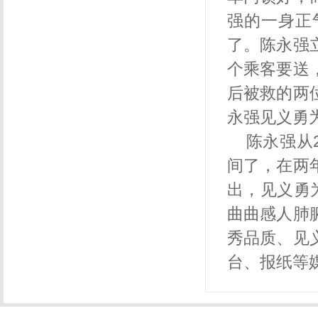
强的一身正
了。陈永强
个乘客要送
后被救的两
永强见义勇
陈永强从2
间了，在两
出，见义勇
曲曲感人肺
秀品质、见
台、报纸等