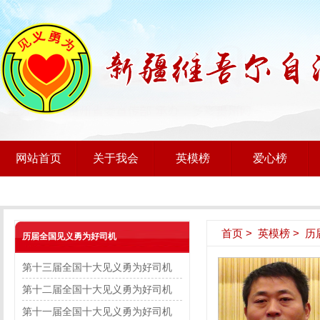
网站首页
关于我会
英模榜
爱心榜
首页
>
英模榜
>
历
历届全国见义勇为好司机
第十三届全国十大见义勇为好司机
第十二届全国十大见义勇为好司机
第十一届全国十大见义勇为好司机