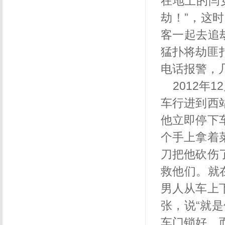
在地上的闫
劫！”，这
客一起去追
猛扑将劫匪
电话报警，
2012年1
车行进到西
他立即停下
个手上拿着
刀把他砍伤
救他们。就
男人从车上
张，说“就
车门锁好，