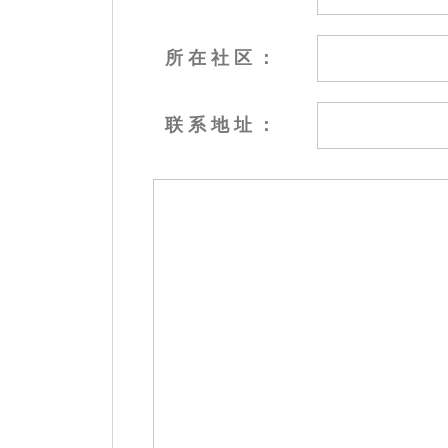
所 在 社 区 ：
联 系 地 址 ：