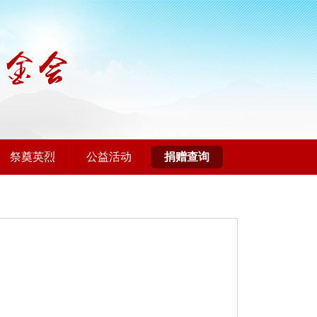
祭奠英烈
公益活动
捐赠查询